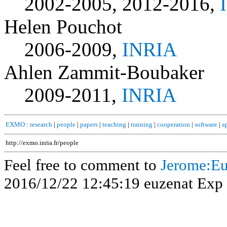
2002-2005, 2012-2016,
Helen Pouchot
2006-2009,
INRIA
Ahlen Zammit-Boubaker
2009-2011,
INRIA
EXMO
:
research
|
people
|
papers
|
teaching
|
training
|
cooperation
|
software
|
a
http://exmo.inria.fr/people
Feel free to comment to
Jerome:Eu
2016/12/22 12:45:19 euzenat Exp